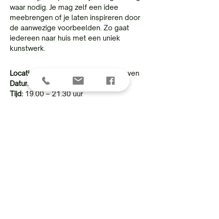
waar nodig. Je mag zelf een idee 
meebrengen of je laten inspireren door 
de aanwezige voorbeelden. Zo gaat 
iedereen naar huis met een uniek 
kunstwerk.
Locatie:
 Kneuterweg 2, 3520 Zonhoven
Datum: 
Donderdag  13 mei
Tijd: 
19.00 – 21.30 uur
Prijs: 
€45 per persoon (alle materialen, 
professionele begeleiding, een drankje 
en iets lekkers inbegrepen)
Inschrijven? 
Dat kan via deze link: 
https://www.zonhoven.be/events/detail/
3781/sip-paint