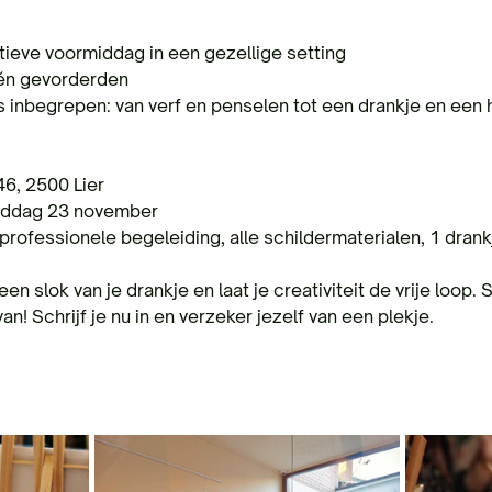
ieve voormiddag in een gezellige setting
 én gevorderden
is inbegrepen: van verf en penselen tot een drankje en een 
46, 2500 Lier
iddag 23 november
e: professionele begeleiding, alle schildermaterialen, 1 dran
n slok van je drankje en laat je creativiteit de vrije loop
n! Schrijf je nu in en verzeker jezelf van een plekje.