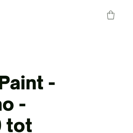
Paint -
o -
 tot