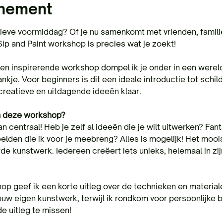
enement
tieve voormiddag? Of je nu samenkomt met vrienden, familie,
e Sip and Paint workshop is precies wat je zoekt!
n inspirerende workshop dompel ik je onder in een wereld vo
ankje. Voor beginners is dit een ideale introductie tot schil
creatieve en uitdagende ideeën klaar.
an deze workshop?
an centraal! Heb je zelf al ideeën die je wilt uitwerken? Fanta
elden die ik voor je meebreng? Alles is mogelijk! Het mooi
de kunstwerk. Iedereen creëert iets unieks, helemaal in zijn 
op geef ik een korte uitleg over de technieken en materiale
ouw eigen kunstwerk, terwijl ik rondkom voor persoonlijke b
de uitleg te missen!