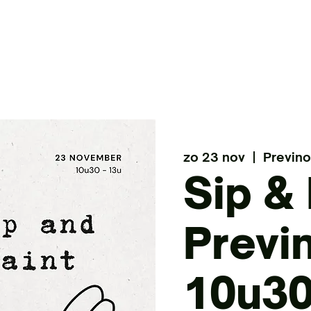
CADEAUBON
CONTACT
zo 23 nov
  |  
Previno
Sip & 
Previn
10u30