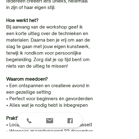
Iedereen creëert iets unieks, helemaal 
in zijn of haar eigen stijl.
Hoe werkt het?
Bij aanvang van de workshop geef ik 
een korte uitleg over de technieken en 
materialen. Daarna ben je vrij om aan de 
slag te gaan met jouw eigen kunstwerk, 
terwijl ik rondkom voor persoonlijke 
begeleiding. Zorg dat je op tijd bent om 
niets van de uitleg te missen!
Waarom meedoen?
• Een ontspannen en creatieve avond in 
een gezellige setting
• Perfect voor beginners én gevorderden
• Alles wat je nodig hebt is inbegrepen
Praktische informatie:
• Locatie: Vissersstraat 2E, 3500 Hasselt
• Wanneer: maandagavond 22 december
• Prijs: 
€ 23,5
,  all-inclusive: 