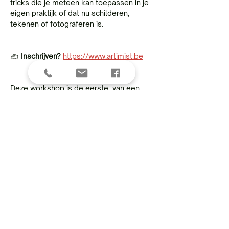
tricks die je meteen kan toepassen in je 
eigen praktijk of dat nu schilderen, 
tekenen of fotograferen is.
✍️ 
Inschrijven?
https://www.artimist.be
Deze workshop is de eerste  van een 
reeks van drie workshops die samen 
een basispakket beeldvorming 
omvatten.  Deze 3 lessen vormen een 
goede basis voor je schilder-en 
tekenwerk.
Compositie ( 4 okt)
Licht en donker (8/11)
Diepte en perspectief (20 dec )
Indien je inschrijft voor deze 3 
workshops krijg je een leuke korting van 
45€