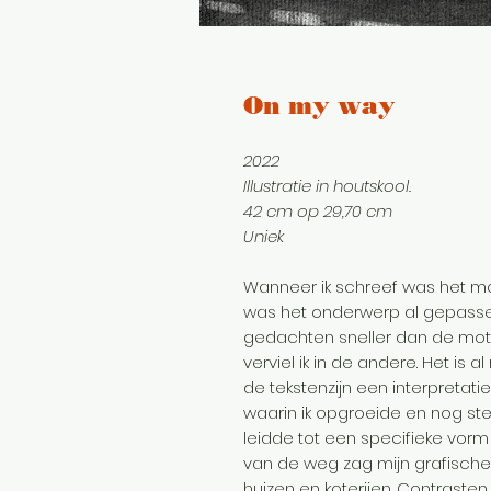
On my way
2022
Illustratie in houtskool.
42 cm op 29,70 cm
Uniek
Wanneer ik schreef was het mo
was het onderwerp al gepasseer
gedachten sneller dan de mot
verviel ik in de andere. Het is a
de tekstenzijn een interpretat
waarin ik opgroeide en nog s
leidde tot een specifieke vorm
van de weg zag mijn grafische
huizen en koterijen. Contrast