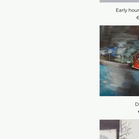
Early hour
Sne
P
€
Sne
D