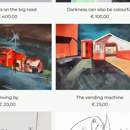
s on the big road
l overzicht
Darkness can also be colourf
Snel overzicht
rijs
Prijs
 400,00
€ 100,00
l overzicht
riving by
The vending machine
Snel overzicht
Prijs
Prijs
€ 20,00
€ 25,00