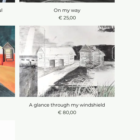
ul
Snel overzicht
On my way
Prijs
€ 25,00
A glance through my windshield
Snel overzicht
Prijs
€ 80,00