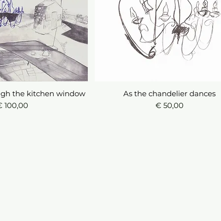
gh the kitchen window
l overzicht
As the chandelier dances
Snel overzicht
rijs
Prijs
€ 100,00
€ 50,00