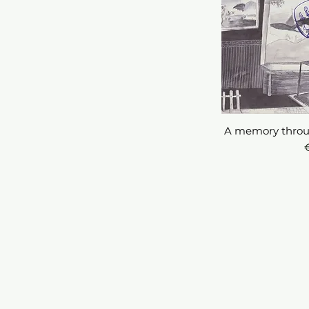
A memory throu
Sne
P